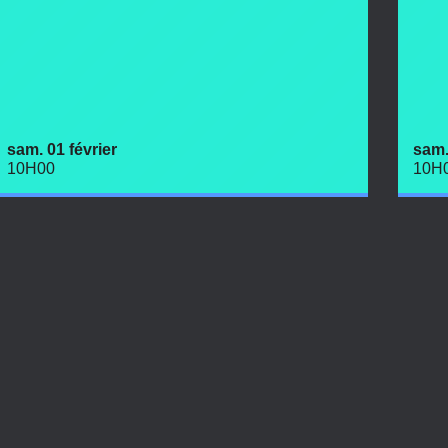
sam. 01 février
sam.
10H00
10H