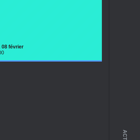
 08 février
00
ACTUS