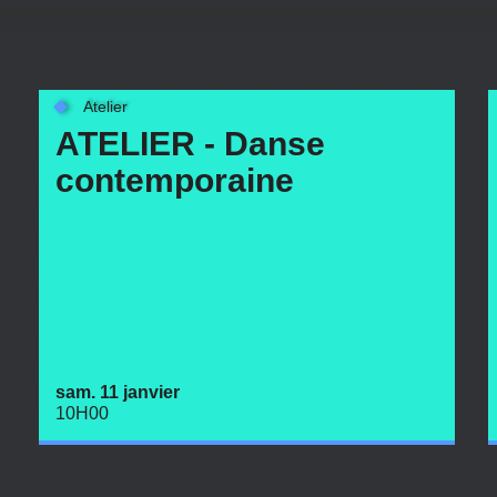
Atelier
ATELIER - Danse
contemporaine
sam. 11 janvier
10H00