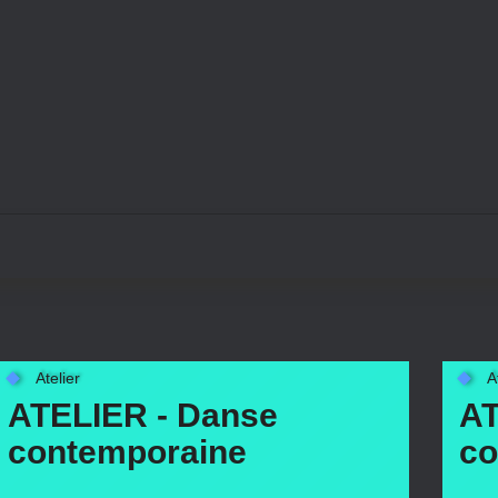
Atelier
A
ATELIER - Danse
AT
contemporaine
co