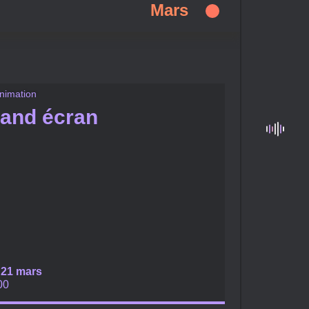
Mars
nimation
and écran
 21 mars
00