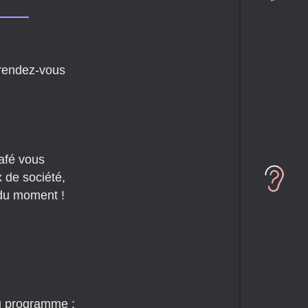
endez-vous
afé vous
x de société,
 du moment !
u programme :