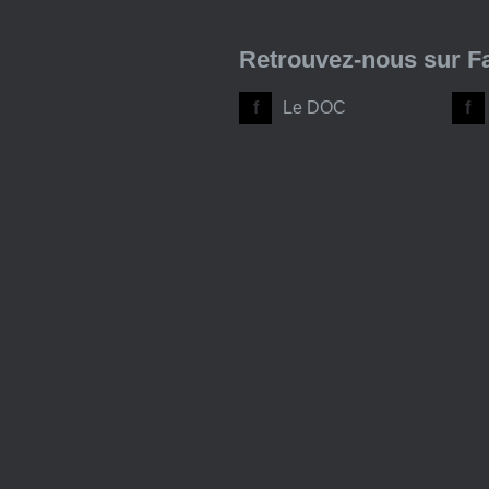
Retrouvez-nous sur F
Le DOC
02 31 96 61 45
24 rue de la Croix des Landes
Saint-Germain-d'Ectot
14240 Aurseulles