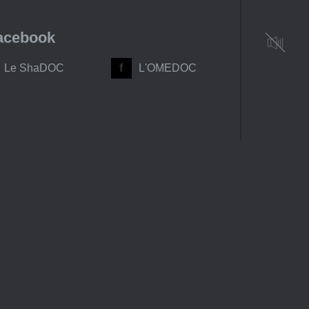
acebook
Le ShaDOC
L'OMEDOC
Accès et contact