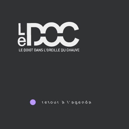
e
o
u
à
a
g
e
n
d
a
r
r
t
l
'