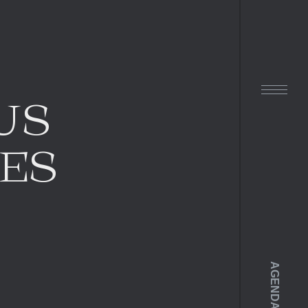
US
LES
AGENDA