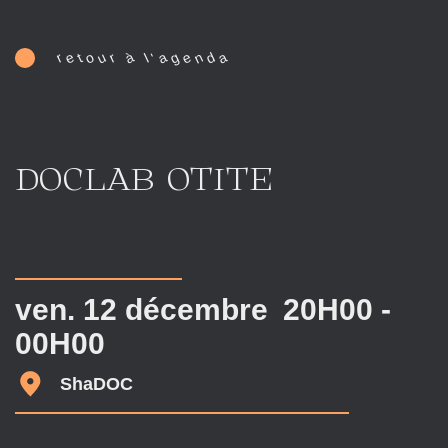
e
o
u
à
a
g
e
n
d
a
r
r
t
l
'
DOCLAB OTITE
ven. 12 décembre
20H00 -
00H00
ShaDOC