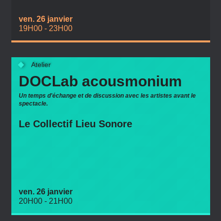
ven. 26 janvier
19H00 - 23H00
Atelier
DOCLab acousmonium
Un temps d'échange et de discussion avec les artistes avant le
spectacle.
Le Collectif Lieu Sonore
ven. 26 janvier
20H00 - 21H00