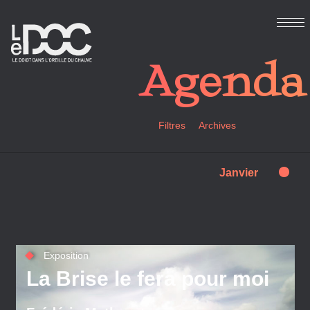
Agenda
Filtres
Archives
0
2019
2020
2021
2022
2023
2024
Janvier
Animation
Atelier
Concert
Exposition
2025
2026
Rencontre
Spectacle
Atelier
Jeune public
Exposition
La Brise le fera pour moi