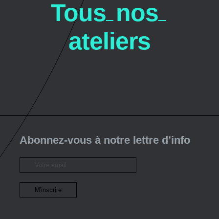
T
o
u
s
n
o
s
a
t
e
l
i
e
r
s
Abonnez-vous à notre lettre d’info