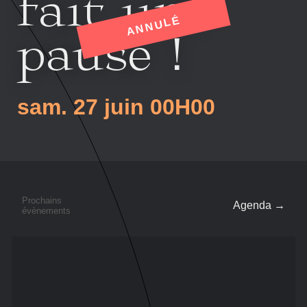
fait une
ANNULÉ
pause !
sam. 27 juin
00H00
Prochains
Agenda →
évènements