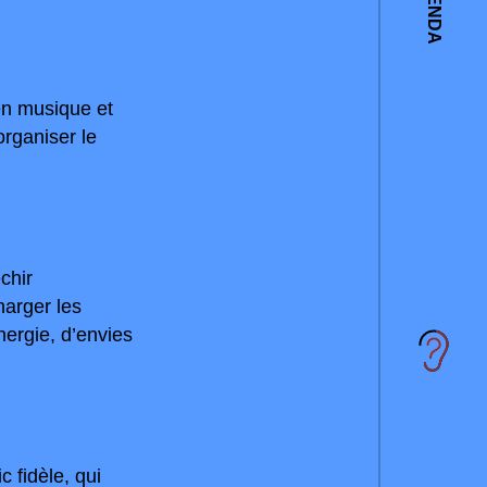
AGENDA
 en musique et
organiser le
chir
harger les
nergie, d’envies
 fidèle, qui