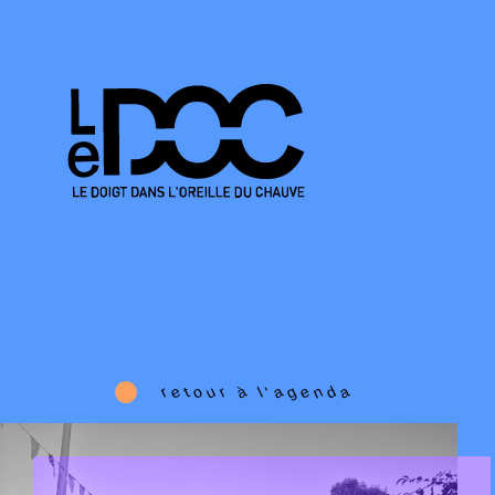
e
o
u
à
a
g
e
n
d
a
r
r
t
l
'