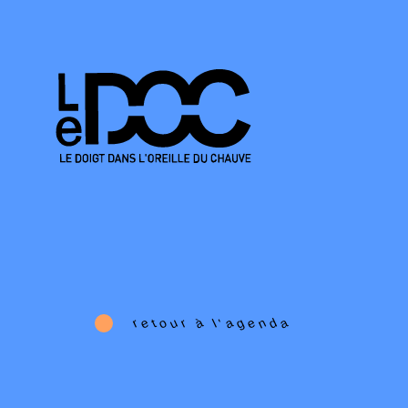
e
o
u
à
a
g
e
n
d
a
r
r
t
l
'