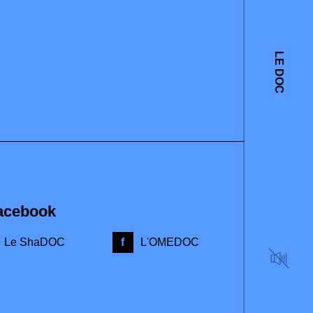
LE DOC
acebook
Le ShaDOC
L'OMEDOC