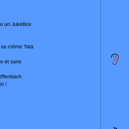
enu un JukeBox
t sa crème Tata
ge et sans
 Offenbach
o !