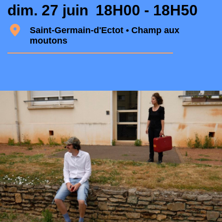
dim. 27 juin
18H00 - 18H50
Saint-Germain-d'Ectot • Champ aux
moutons