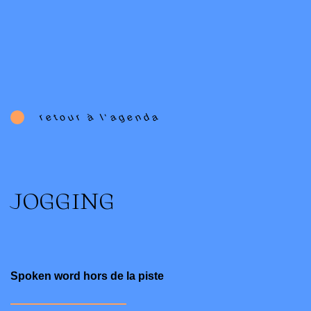
e
o
u
à
a
g
e
n
d
a
r
r
t
l
'
JOGGING
Spoken word hors de la piste