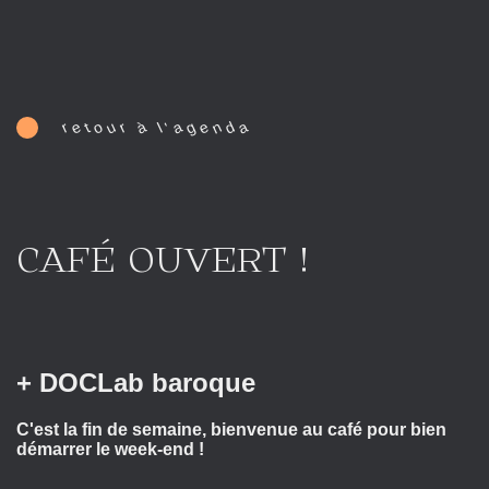
e
o
u
à
a
g
e
n
d
a
r
r
t
l
'
CAFÉ OUVERT !
+ DOCLab baroque
C'est la fin de semaine, bienvenue au café pour bien
démarrer le week-end !