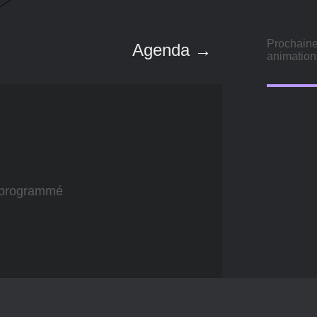
Prochain
Agenda →
animation
 programmé