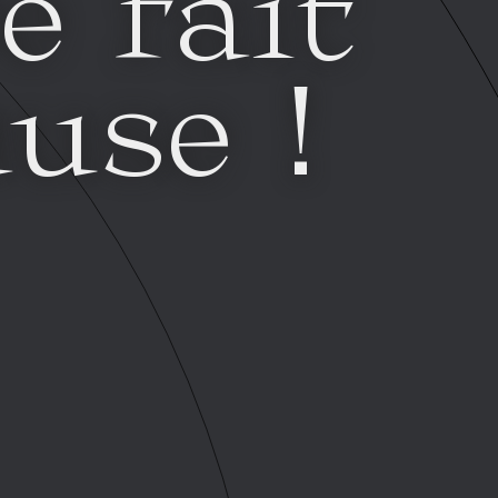
e fait
use !