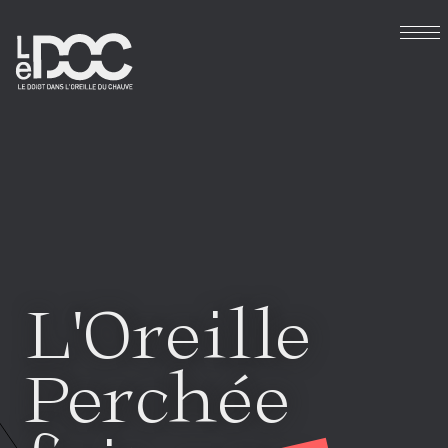
L'Oreille
Perchée