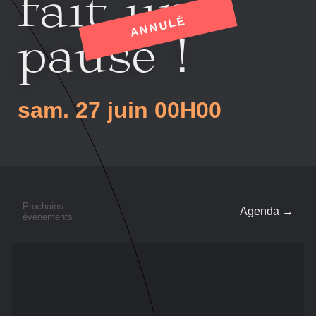
fait une
ANNULÉ
pause !
sam. 27 juin
00H00
Prochains
Agenda →
évènements