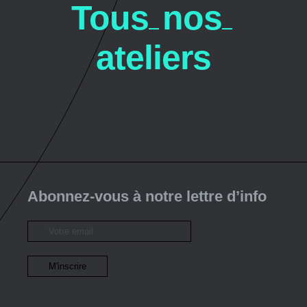
T
o
u
s
n
o
s
a
t
e
l
i
e
r
s
Abonnez-vous à notre lettre d’info